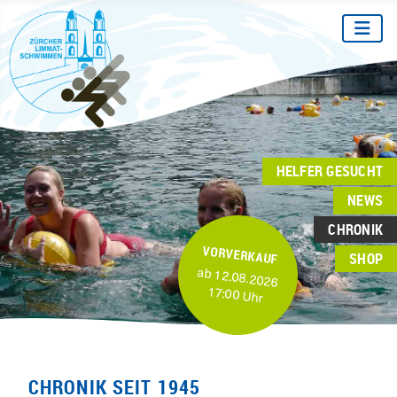
HELFER GESUCHT
NEWS
CHRONIK
VORVERKAUF
SHOP
ab 12.08.2026
17:00 Uhr
CHRONIK SEIT 1945