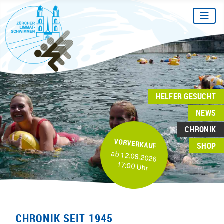
HELFER GESUCHT
NEWS
CHRONIK
VORVERKAUF
SHOP
ab 12.08.2026
17:00 Uhr
CHRONIK SEIT 1945