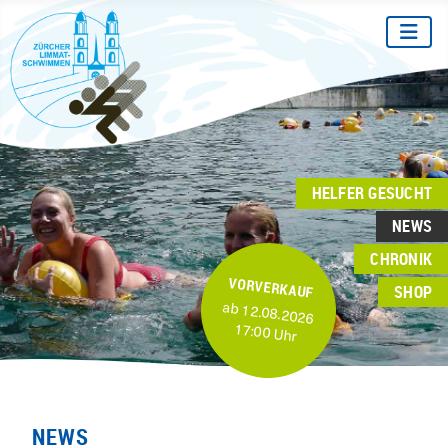
HELFER GESUCHT
NEWS
CHRONIK
VORVERKAUF
SHOP
ab 12.08.2026
17:00 Uhr
NEWS