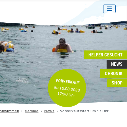
HELFER GESUCHT
NEWS
CHRONIK
VORVERKAUF
SHOP
ab 12.08.2026
17:00 Uhr
schwimmen
Service
News
Vorverkaufsstart um 17 Uhr